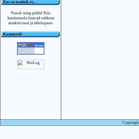
Kas sa teadsid, et...
Fotod- ning pildid Teie
kuulutusele lisavad rohkem
atraktiivsust ja tähelepanu
Kaunterid:
Copyright