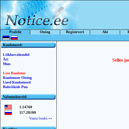
Pealeht
Otsing
Registreeri
Abi
Kuulutused:
Liiklusvahendid
Äri
Selles ja
Muu
Lisa Kuulutus
Kuulutuste Otsing
Uued Kuulutused
Rubriikide Puu
Valuutakursid:
1.14760
117.20100
Vaata lisaks »»
Kьsitlus: