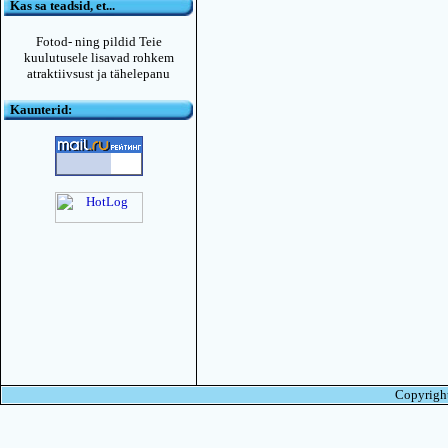
Kas sa teadsid, et...
Fotod- ning pildid Teie
kuulutusele lisavad rohkem
atraktiivsust ja tähelepanu
Kaunterid:
Copyright