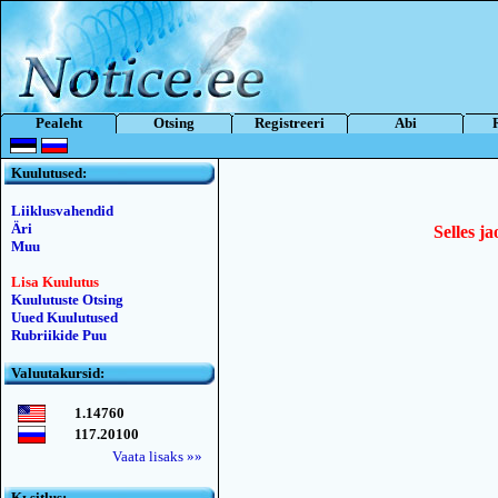
Pealeht
Otsing
Registreeri
Abi
Kuulutused:
Liiklusvahendid
Äri
Selles ja
Muu
Lisa Kuulutus
Kuulutuste Otsing
Uued Kuulutused
Rubriikide Puu
Valuutakursid:
1.14760
117.20100
Vaata lisaks »»
Kьsitlus: