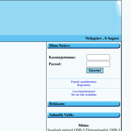
Neljapäev , 6 August
Minu Notice:
Kasutajatunnus:
Parool:
Parooli meeldetuletus
Registreeru
Lisa lemmikutesse!
Tee see leht avaleheks
Reklaam:
Juhuslik Valik:
Müün:
Soodsalt müügil OSB-3 Ehitusplaadid. OSB-3