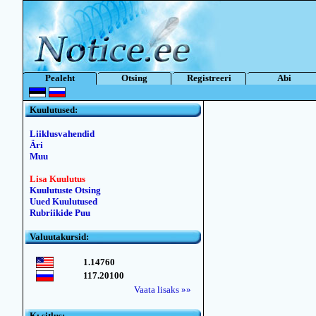
Pealeht
Otsing
Registreeri
Abi
Kuulutused:
Liiklusvahendid
Äri
Muu
Lisa Kuulutus
Kuulutuste Otsing
Uued Kuulutused
Rubriikide Puu
Valuutakursid:
1.14760
117.20100
Vaata lisaks »»
Kьsitlus: