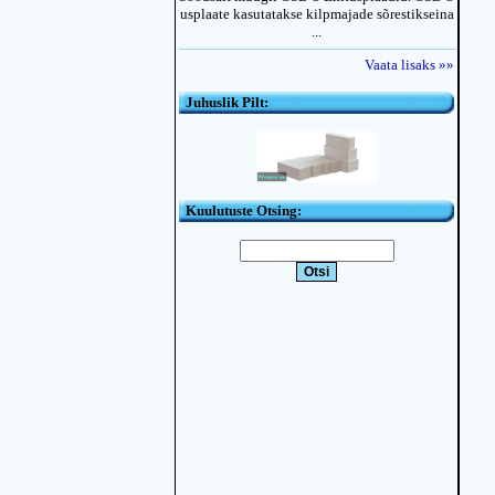
usplaate kasutatakse kilpmajade sõrestikseina
...
Vaata lisaks »»
Juhuslik Pilt:
Kuulutuste Otsing: