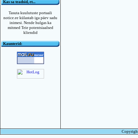
Kas sa teadsid, et...
Tasuta kuulutuste portaali
notice.ee külastab iga päev sadu
inimesi. Nende hulgas ka
mitmed Teie potentsiaalsed
kliendid
Kaunterid:
Copyright