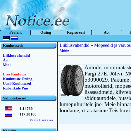
Pealeht
Otsing
Registreeri
Abi
Liiklusvahendid
»
Mopeedid ja varuos
Kuulutused:
Müün
Liiklusvahendid
Äri
Muu
Autode, mootoratast
Pargi 27E, Jõhvi. M
Lisa Kuulutus
Kuulutuste Otsing
53090029. Pakume la
Uued Kuulutused
motorollerid, mopee
Rubriikide Puu
lisaseadmeid, kiivreid
sõiduautodele, bussi
Valuutakursid:
lumepuhuritele jne. Meie hinna
1.14760
loodame, et äratasime Teis huvi
117.20100
Vaata lisaks »»
Kьsitlus: