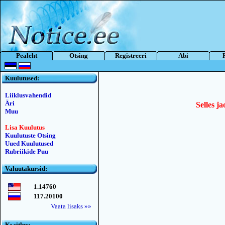
Pealeht
Otsing
Registreeri
Abi
Kuulutused:
Liiklusvahendid
Äri
Selles ja
Muu
Lisa Kuulutus
Kuulutuste Otsing
Uued Kuulutused
Rubriikide Puu
Valuutakursid:
1.14760
117.20100
Vaata lisaks »»
Kьsitlus: