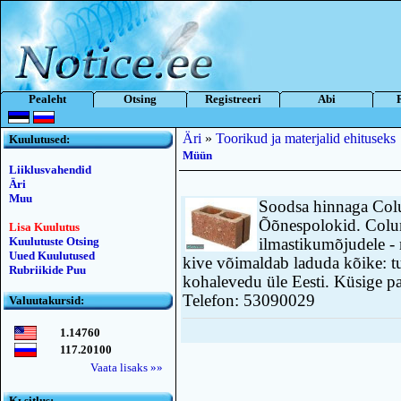
Pealeht
Otsing
Registreeri
Abi
Äri
»
Toorikud ja materjalid ehituseks
Kuulutused:
Müün
Liiklusvahendid
Äri
Muu
Soodsa hinnaga Col
Õõnespolokid. Colum
Lisa Kuulutus
Kuulutuste Otsing
ilmastikumõjudele - n
Uued Kuulutused
kive võimaldab laduda kõike: t
Rubriikide Puu
kohalevedu üle Eesti. Küsige p
Telefon: 53090029
Valuutakursid:
1.14760
117.20100
Vaata lisaks »»
Kьsitlus: