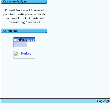
Kas sa teadsid, et...
Portaali Notice.ee külastavad
peamiselt Eesti- ja naaberriikide
elanikud, kuid ka külastajaid
Aasiast ning Ameerikast
Kaunterid:
Copyright