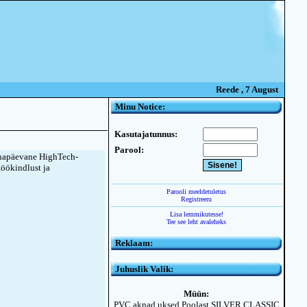
Reede , 7 August
Minu Notice:
Kasutajatunnus:
Parool:
napäevane HighTech-
töökindlust ja
Parooli meeldetuletus
Registreeru
Lisa lemmikutesse!
Tee see leht avaleheks
Reklaam:
Juhuslik Valik:
Müün:
PVC aknad uksed Poolast SILVER CLASSIC