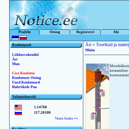
Pealeht
Otsing
Registreeri
Abi
Äri
»
Toorikud ja materj
Kuulutused:
Müün
Liiklusvahendid
Äri
Muu
Moodulkorst
keraamiline 
Lisa Kuulutus
korstnasüst
Kuulutuste Otsing
Uued Kuulutused
Rubriikide Puu
Valuutakursid:
1.14760
117.20100
Vaata lisaks »»
Kьsitlus: