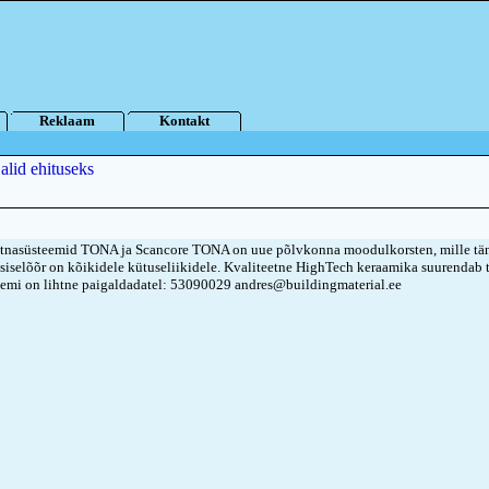
Reklaam
Kontakt
alid ehituseks
nasüsteemid TONA ja Scancore TONA on uue põlvkonna moodulkorsten, mille tä
siselõõr on kõikidele kütuseliikidele. Kvaliteetne HighTech keraamika suurendab 
eemi on lihtne paigaldadatel: 53090029 andres@buildingmaterial.ee