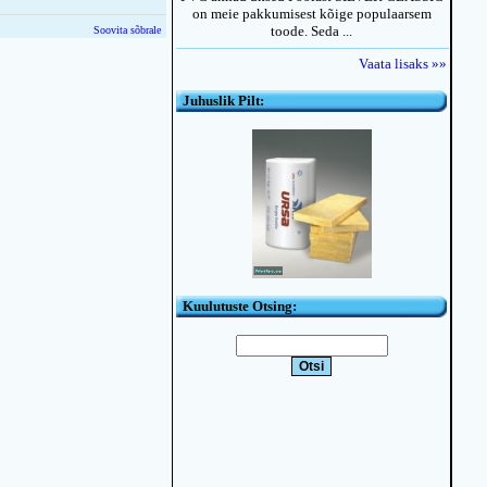
on meie pakkumisest kõige populaarsem
toode. Seda ...
Soovita sõbrale
Vaata lisaks »»
Juhuslik Pilt:
Kuulutuste Otsing: