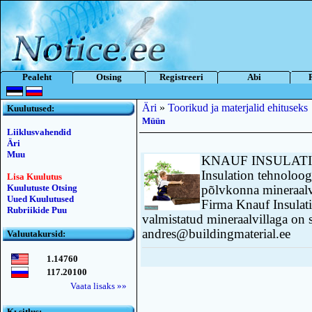
Pealeht
Otsing
Registreeri
Abi
Äri
»
Toorikud ja materjalid ehituseks
Kuulutused:
Müün
Liiklusvahendid
Äri
Muu
KNAUF INSULATION 
Insulation tehnolo
Lisa Kuulutus
Kuulutuste Otsing
põlvkonna mineraalv
Uued Kuulutused
Firma Knauf Insula
Rubriikide Puu
valmistatud mineraalvillaga on
andres@buildingmaterial.ee
Valuutakursid:
1.14760
117.20100
Vaata lisaks »»
Kьsitlus: