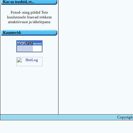
Kas sa teadsid, et...
Fotod- ning pildid Teie
kuulutusele lisavad rohkem
atraktiivsust ja tähelepanu
Kaunterid:
Copyright