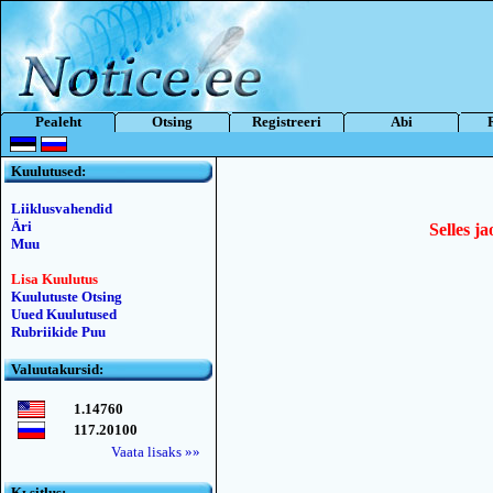
Pealeht
Otsing
Registreeri
Abi
Kuulutused:
Liiklusvahendid
Äri
Selles ja
Muu
Lisa Kuulutus
Kuulutuste Otsing
Uued Kuulutused
Rubriikide Puu
Valuutakursid:
1.14760
117.20100
Vaata lisaks »»
Kьsitlus: