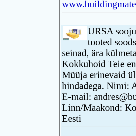
www.buildingmater
URSA soojus
tooted soods
seinad, ära külmet
Kokkuhoid Teie end
Müüja erinevaid ül
hindadega. Nimi: 
E-mail: andres@bu
Linn/Maakond: Ko
Eesti