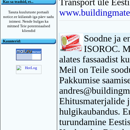
Transport üle Eesti
Kas sa teadsid, et...
www.buildingmater
Tasuta kuulutuste portaali
notice.ee külastab iga päev sadu
inimesi. Nende hulgas ka
mitmed Teie potentsiaalsed
kliendid
Soodne ja en
Kaunterid:
ISOROC. Müü
alates fassaadist ku
Meil on Teile soo
Pakkumise saamise
andres@buildingma
Ehitusmaterjalide 
hulgikaubandus. Er
turundamine Eest