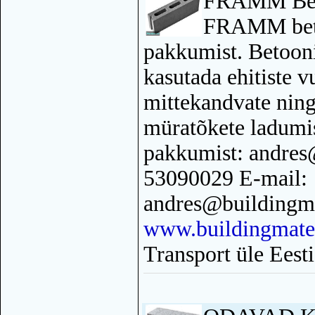
FRAMM Bet
FRAMM beto
pakkumist. Betoon
kasutada ehitiste 
mittekandvate ning 
müratõkete ladumi
pakkumist: andres@
53090029 E-mail:
andres@buildingma
www.buildingmater
Transport üle Eesti