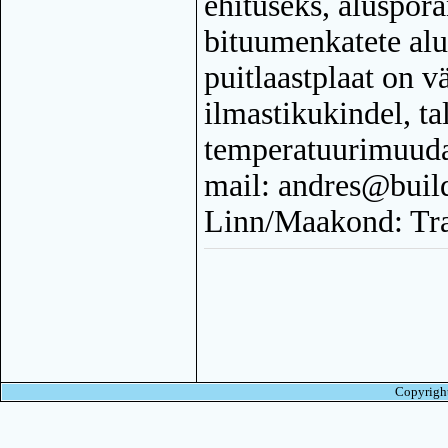
ehituseks, aluspõra
bituumenkatete al
puitlaastplaat on v
ilmastikukindel, ta
temperatuurimuuda
mail: andres@buil
Linn/Maakond: Tra
Copyright