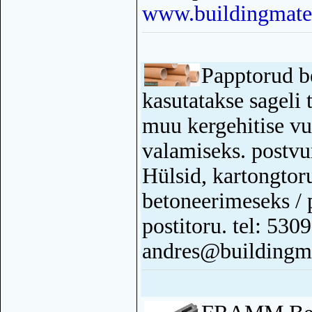
www.buildingmater
Papptorud b
kasutatakse sageli 
muu kergehitise v
valamiseks. postv
Hülsid, kartongtoru
betoneerimeseks / 
postitoru. tel: 530
andres@buildingma