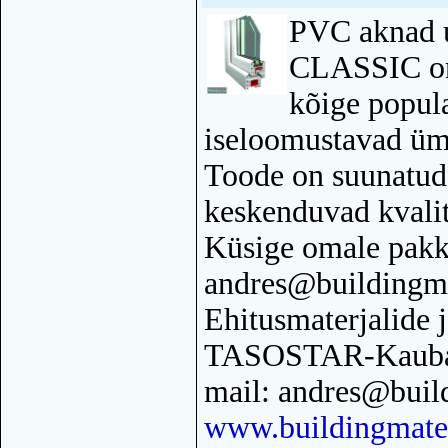
PVC aknad 
CLASSIC on
kõige popul
iseloomustavad ü
Toode on suunatud 
keskenduvad kvalit
Küsige omale pakk
andres@buildingma
Ehitusmaterjalide 
TASOSTAR-Kauban
mail: andres@buil
www.buildingmater