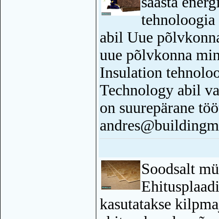
säästa energ
tehnoloogi
abil Uue põlvkonna
uue põlvkonna min
Insulation tehno
Technology abil va
on suurepärane tö
andres@buildingma
Soodsalt m
Ehitusplaad
kasutatakse kilpma