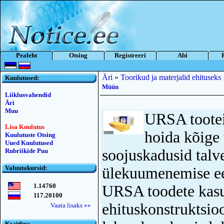
Pealeht
Otsing
Registreeri
Abi
Äri
»
Toorikud ja materjalid ehituseks
Kuulutused:
Müün
Liiklusvahendid
Äri
Muu
URSA tootei
Lisa Kuulutus
hoida kõige 
Kuulutuste Otsing
Uued Kuulutused
soojuskadusid talve
Rubriikide Puu
Valuutakursid:
ülekuumenemise ees
1.14760
URSA toodete kasu
117.20100
ehituskonstruktsio
Vaata lisaks »»
Kьsitlus: