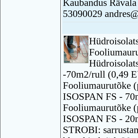
Kaubandus Rävala ps
53090029 andres@b
Hüdroisolats
Fooliumauru
Hüdroisolat
-70m2/rull (0,49
Fooliumaurutõke (p
ISOSPAN FS - 70m
Fooliumaurutõke (p
ISOSPAN FS - 20m
STROBI: sarrustam