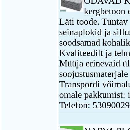
ODAVAD KE
kergbetoon 
Läti toode. Tuntav
seinaplokid ja sill
soodsamad kohalike
Kvaliteedilt ja tehn
Müüja erinevaid ül
soojustusmaterjale
Transpordi võimalu
omale pakkumist: 
Telefon: 53090029