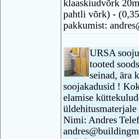
klaaskiudvõrk 20m2
pahtli võrk) - (0
pakkumist: andres
URSA soojus
tooted soods
seinad, ära 
soojakadusid ! Ko
elamise küttekulud
üldehitusmaterjale
Nimi: Andres Tele
andres@buildingma