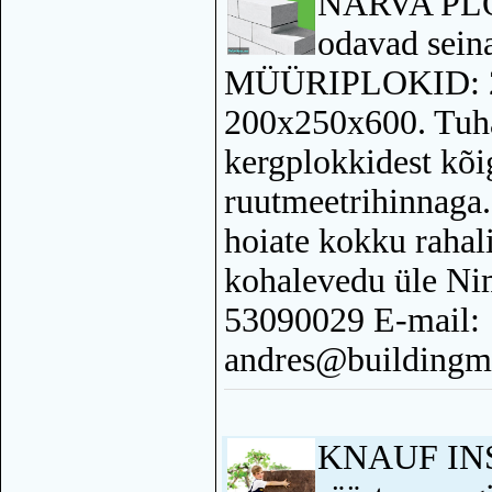
NARVA PLOK
odavad sein
MÜÜRIPLOKID: 2.
200x250x600. Tuh
kergplokkidest kõ
ruutmeetrihinnaga
hoiate kokku rahal
kohalevedu üle Ni
53090029 E-mail:
andres@buildingma
KNAUF IN