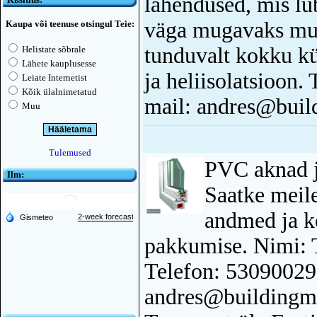
lahendused, mis lu
väga mugavaks muu
Kaupa või teenuse otsingul Teie:
tunduvalt kokku kü
Helistate sõbrale
Lähete kauplusesse
ja heliisolatsioon
Leiate Internetist
Kõik ülalnimetatud
mail: andres@buil
Muu
Tulemused
PVC aknad j
Ilm:
Saatke meil
andmed ja k
pakkumise. Nimi
Telefon: 53090029
andres@buildingma