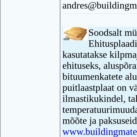
andres@buildingma
Soodsalt m
Ehitusplaad
kasutatakse kilpma
ehituseks, aluspõra
bituumenkatete al
puitlaastplaat on v
ilmastikukindel, ta
temperatuurimuudat
mõõte ja paksuseid
www.buildingmater