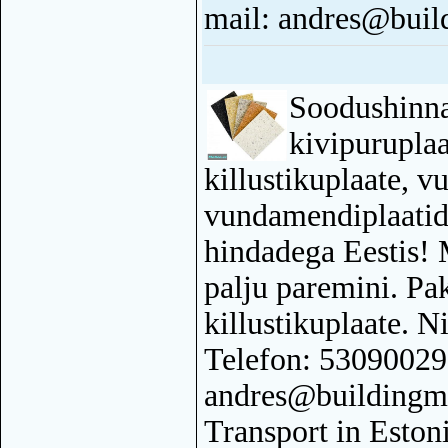
mail: andres@buil
Soodushinna
kivipurupla
killustikuplaate, 
vundamendiplaatid
hindadega Eestis! M
palju paremini. Pa
killustikuplaate.
Telefon: 53090029
andres@buildingma
Transport in Eston