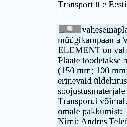
Transport üle Eesti
vaheseinap
müügikampaania Va
ELEMENT on valmi
Plaate toodetakse n
(150 mm; 100 mm;
erinevaid üldehitu
soojustusmaterjale
Transpordi võimalu
omale pakkumist: 
Nimi: Andres Tele