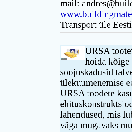
mail: andres@buil
www.buildingmater
Transport üle Eesti
URSA tootei
hoida kõige 
soojuskadusid talve
ülekuumenemise ees
URSA toodete kasu
ehituskonstruktsio
lahendused, mis lu
väga mugavaks muu