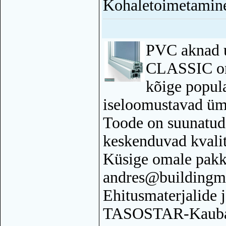
Kohaletoimetamine
PVC aknad 
CLASSIC on
kõige popul
iseloomustavad ü
Toode on suunatud 
keskenduvad kvalit
Küsige omale pakk
andres@buildingma
Ehitusmaterjalide 
TASOSTAR-Kauban