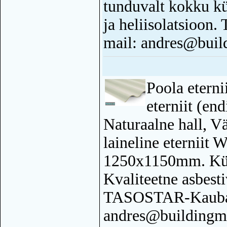
tunduvalt kokku kü
ja heliisolatsioon
mail: andres@buil
Poola eterni
eterniit (end
Naturaalne hall, V
laineline eterniit
1250x1150mm. Küs
Kvaliteetne asbesti
TASOSTAR-Kauban
andres@buildingma