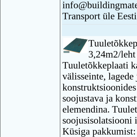
info@buildingmate
Transport üle Eesti
Tuuletõkke
3,24m2/leht
Tuuletõkkeplaati k
välisseinte, lagede 
konstruktsioonides 
soojustava ja konst
elemendina. Tuulet
soojusisolatsiooni 
Küsiga pakkumist: